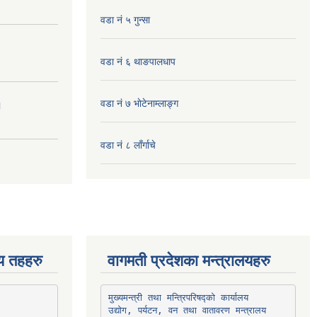
वडा नं ५ गुन्सा
वडा नं ६ थाङपालधाप
वडा नं ७ भाेटेनाम्लाङ्ग
।
वडा नं ८ लाँर्गाचे
िय तहहरु
वागमती प्रदेशका मन्त्रालयहरु
उद्योग, पर्यटन, वन तथा वातावरण मन्त्रालय