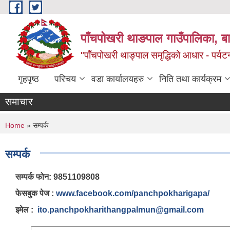
Skip to main content
पाँचपोखरी थाङपाल गाउँपालिका, बाग
"पाँचपोखरी थाङ्पाल समृद्धिको आधार - पर्य
गृहपृष्ठ
परिचय
वडा कार्यालयहरु
निति तथा कार्यक्रम
समाचार
You are here
Home
» सम्पर्क
सम्पर्क
सम्पर्क फोन: 9851109808
फेसबुक पेज :
www.facebook.com/panchpokharigapa/
इमेल :
ito.panchpokharithangpalmun@gmail.com