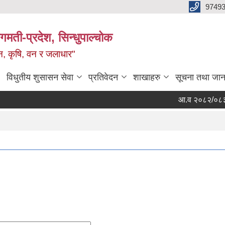
9749
मती-प्रदेश, सिन्धुपाल्चोक
टन, कृषि, वन र जलाधार"
विधुतीय शुसासन सेवा
प्रतिवेदन
शाखाहरु
सूचना तथा जान
आ.व २०८२/०८३ जेठ मस