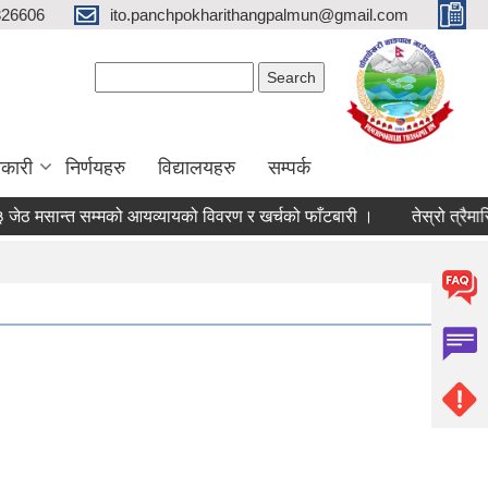
326606
ito.panchpokharithangpalmun@gmail.com
Search form
Search
कारी
निर्णयहरु
विद्यालयहरु
सम्पर्क
ान्त सम्मको आयव्यायको विवरण र खर्चको फाँटबारी ।
तेस्रो त्रैमासिक 