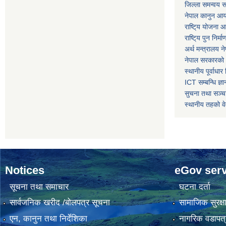
जिल्ला समन्वय स
नेपाल कानुन आ
राष्टि्य योजना 
राष्टि्य पुन निर्
अर्थ मन्त्रालय न
नेपाल सरकारको 
स्थानीय पूर्वाध
ICT सम्बन्धि ज्ञा
सुचना तथा सञ्चा
स्थानीय तहको व
Notices
eGov serv
सूचना तथा समाचार
घटना दर्ता
सार्वजनिक खरीद /बोलपत्र सूचना
सामाजिक सुरक्ष
एन, कानुन तथा निर्देशिका
नागरिक वडापत्