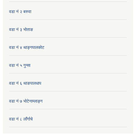
वडा नं २ बरुवा
वडा नं ३ भाेताङ
वडा नं ४ थाङ्गपालकाेट
वडा नं ५ गुन्सा
वडा नं ६ थाङपालधाप
वडा नं ७ भाेटेनाम्लाङ्ग
वडा नं ८ लाँर्गाचे