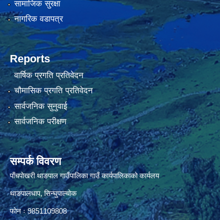
सामाजिक सुरक्षा
नागरिक वडापत्र
Reports
वार्षिक प्रगति प्रतिवेदन
चौमासिक प्रगति प्रतिवेदन
सार्वजनिक सुनुवाई
सार्वजनिक परीक्षण
सम्पर्क विवरण
पाँचपाेखरी थाङपाल गाउँपालिका गाउँ कार्यपालिकाको कार्यलय
थाङपालधाप, सिन्घुपाल्चाेक
फाेन ः 9851109808