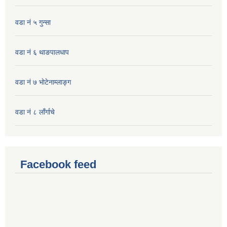
वडा नं ५ गुन्सा
वडा नं ६ थाङपालधाप
वडा नं ७ भाेटेनाम्लाङ्ग
वडा नं ८ लाँर्गाचे
Facebook feed