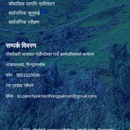
चौमासिक प्रगति प्रतिवेदन
सार्वजनिक सुनुवाई
सार्वजनिक परीक्षण
सम्पर्क विवरण
पाँचपाेखरी थाङपाल गाउँपालिका गाउँ कार्यपालिकाको कार्यलय
थाङपालधाप, सिन्घुपाल्चाेक
फाेन ः 9851109808
राम प्रसाद न्याैपाने
इमेल ः
ito.panchpokharithangpalmun@gmail.com