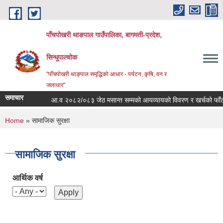
Skip to main content
पाँचपोखरी थाङपाल गाउँपालिका, बागमती-प्रदेश,
सिन्धुपाल्चोक
"पाँचपोखरी थाङ्पाल समृद्धिको आधार - पर्यटन, कृषि, वन र
जलाधार"
समाचार
आ.व २०८२/०८३ जेठ मसान्त सम्मको आयव्यायको विवरण र खर्चको फाँटबारी
You are here
Home
» सामाजिक सुरक्षा
सामाजिक सुरक्षा
आर्थिक वर्ष