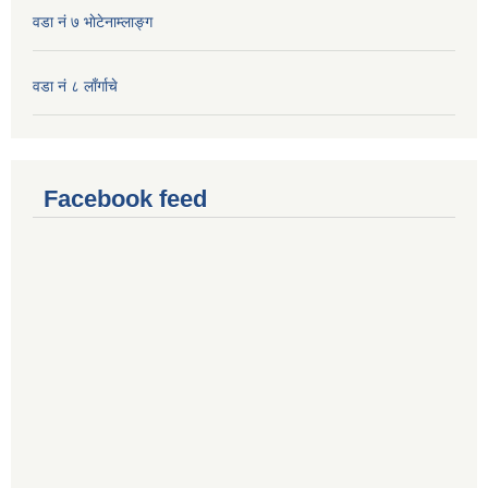
वडा नं ७ भाेटेनाम्लाङ्ग
वडा नं ८ लाँर्गाचे
Facebook feed