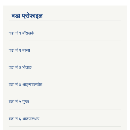
वडा प्रोफाइल
वडा नं १ बाँसखर्क
वडा नं २ बरुवा
वडा नं ३ भाेताङ
वडा नं ४ थाङ्गपालकाेट
वडा नं ५ गुन्सा
वडा नं ६ थाङपालधाप