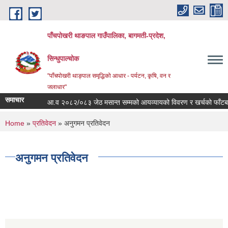
Skip to main content
पाँचपोखरी थाङपाल गाउँपालिका, बागमती-प्रदेश,
सिन्धुपाल्चोक
"पाँचपोखरी थाङ्पाल समृद्धिको आधार - पर्यटन, कृषि, वन र
जलाधार"
समाचार
आ.व २०८२/०८३ जेठ मसान्त सम्मको आयव्यायको विवरण र खर्चको फाँटबारी ।
You are here
Home
»
प्रतिवेदन
» अनुगमन प्रतिवेदन
अनुगमन प्रतिवेदन