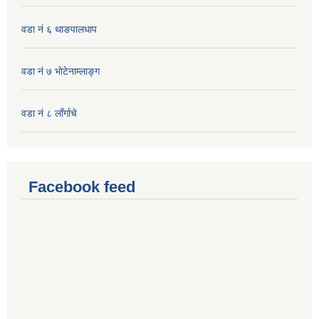
वडा नं ६ थाङपालधाप
वडा नं ७ भाेटेनाम्लाङ्ग
वडा नं ८ लाँर्गाचे
Facebook feed