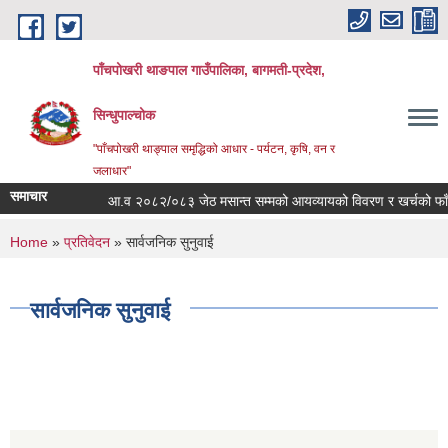
Skip to main content
पाँचपोखरी थाङपाल गाउँपालिका, बागमती-प्रदेश,
सिन्धुपाल्चोक
"पाँचपोखरी थाङ्पाल समृद्धिको आधार - पर्यटन, कृषि, वन र
जलाधार"
समाचार
आ.व २०८२/०८३ जेठ मसान्त सम्मको आयव्यायको विवरण र खर्चको फाँटबार
You are here
Home
»
प्रतिवेदन
» सार्वजनिक सुनुवाई
सार्वजनिक सुनुवाई