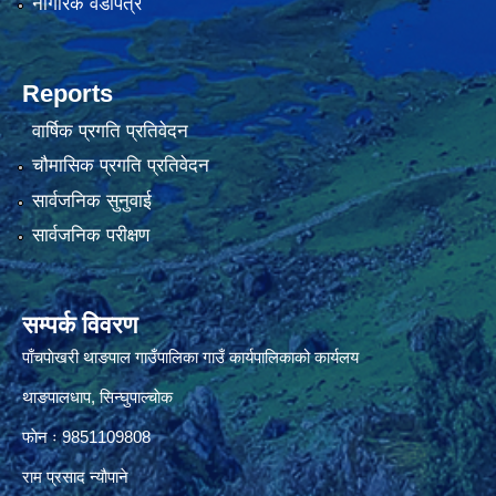
नागरिक वडापत्र
Reports
वार्षिक प्रगति प्रतिवेदन
चौमासिक प्रगति प्रतिवेदन
सार्वजनिक सुनुवाई
सार्वजनिक परीक्षण
सम्पर्क विवरण
पाँचपाेखरी थाङपाल गाउँपालिका गाउँ कार्यपालिकाको कार्यलय
थाङपालधाप, सिन्घुपाल्चाेक
फाेन ः 9851109808
राम प्रसाद न्याैपाने