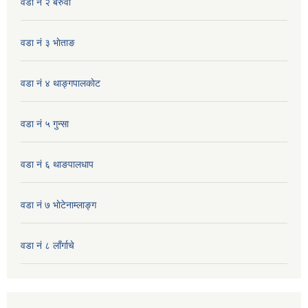
वडा नं २ बरुवा
वडा नं ३ भाेताङ
वडा नं ४ थाङ्गपालकाेट
वडा नं ५ गुन्सा
वडा नं ६ थाङपालधाप
वडा नं ७ भाेटेनाम्लाङ्ग
वडा नं ८ लाँर्गाचे