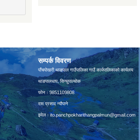
सम्पर्क विवरण
पाँचपाेखरी थाङपाल गाउँपालिका गाउँ कार्यपालिकाको कार्यलय
थाङपालधाप, सिन्घुपाल्चाेक
फाेन ः 9851109808
राम प्रसाद न्याैपाने
इमेल ः
ito.panchpokharithangpalmun@gmail.com