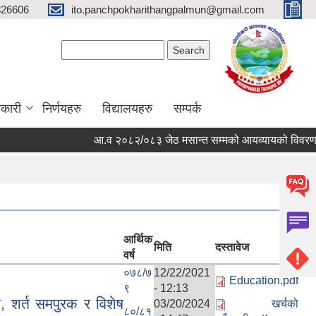
326606
ito.panchpokharithangpalmun@gmail.com
Search form
Search
कारी
निर्णयहरु
विद्यालयहरु
सम्पर्क
आ.व २०८२/०८३ जेठ मसान्त सम्मको आयव्यायको विवरण र खर्
आर्थिक
मिति
दस्तावेज
वर्ष
०७८/७
12/22/2021
Education.pdf
९
- 12:13
 शर्त समपुरक र विशेष
03/20/2024
खर्चको
८०/८१