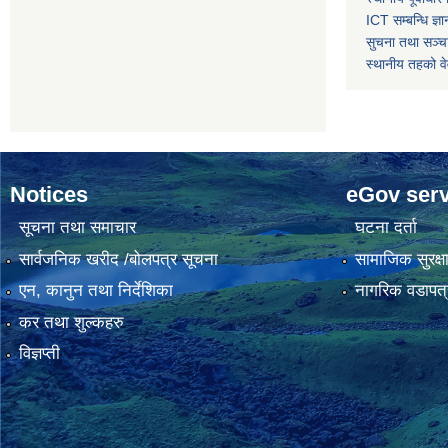
ICT सम्बन्धि ज्ञा
सुचना तथा सञ्चा
स्थानीय तहको व
Notices
eGov serv
सूचना तथा समाचार
घटना दर्ता
सार्वजनिक खरीद /बोलपत्र सूचना
सामाजिक सुरक्ष
एन, कानुन तथा निर्देशिका
नागरिक वडापत्
कर तथा शुल्कहरु
विज्ञप्ती