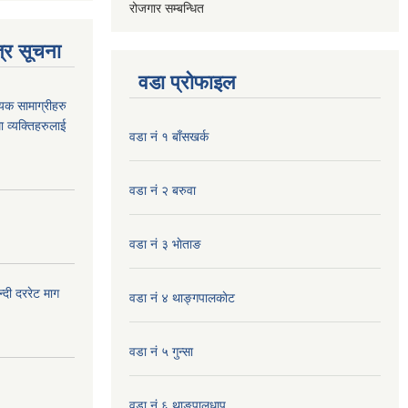
रोजगार सम्बन्धित
्र सूचना
वडा प्रोफाइल
यक सामाग्रीहरु
ा व्यक्तिहरुलाई
वडा नं १ बाँसखर्क
वडा नं २ बरुवा
वडा नं ३ भाेताङ
दी दररेट माग
वडा नं ४ थाङ्गपालकाेट
वडा नं ५ गुन्सा
वडा नं ६ थाङपालधाप