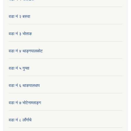
वडा नं २ बरुवा
वडा नं ३ भाेताङ
वडा नं ४ थाङ्गपालकाेट
वडा नं ५ गुन्सा
वडा नं ६ थाङपालधाप
वडा नं ७ भाेटेनाम्लाङ्ग
वडा नं ८ लाँर्गाचे