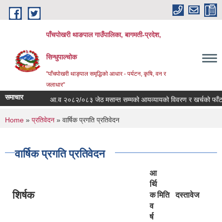
Skip to main content
पाँचपोखरी थाङपाल गाउँपालिका, बागमती-प्रदेश,
सिन्धुपाल्चोक
"पाँचपोखरी थाङ्पाल समृद्धिको आधार - पर्यटन, कृषि, वन र
जलाधार"
समाचार
आ.व २०८२/०८३ जेठ मसान्त सम्मको आयव्यायको विवरण र खर्चको फाँटबारी 
You are here
Home
»
प्रतिवेदन
» वार्षिक प्रगति प्रतिवेदन
वार्षिक प्रगति प्रतिवेदन
आ
र्थि
शिर्षक
क
मिति
दस्तावेज
व
र्ष