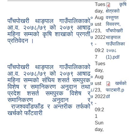
Tues
कृषि
day,
क्षेत्रकाो
०
Aug
वस्तुगत
पाँचपोखरी थाङ्पाल गाउँपालिकाको
७
ust
विववरण,
आ.व. २०७८/७९ को २०७९ आषाढ
८/
23,
पाँचपोखरी
महिना सम्मको कृषि शाखाको प्रगती
७
2022
थाङ्पाल
प्रतिवेदन ।
९
-
गाउँपालिका
09:2
२०७८
7
(1).pdf
Tues
पाँचपोखरी थाङ्पाल गाउँपालिकाको
day,
आ.व. २०७८/७९ को २०७९ आषाढ
०
Aug
महिना सम्मको संघिय शसर्त समपुरक
७
ust
खर्चको
विशेष र समानिकरण अनुदान तथा
८/
23,
फाटबारी.p
प्रदेश शसर्त समपुरक विशेष र
७
2022
df
समानिकरण अनुदान र
९
-
राजश्ववाँडफाँड र अन्तरीक तर्फको
09:2
खर्चको फाँटवारी
1
Sun
day,