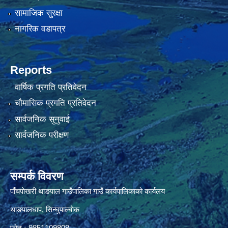
सामाजिक सुरक्षा
नागरिक वडापत्र
Reports
वार्षिक प्रगति प्रतिवेदन
चौमासिक प्रगति प्रतिवेदन
सार्वजनिक सुनुवाई
सार्वजनिक परीक्षण
सम्पर्क विवरण
पाँचपाेखरी थाङपाल गाउँपालिका गाउँ कार्यपालिकाको कार्यलय
थाङपालधाप, सिन्घुपाल्चाेक
फाेन ः 9851109808