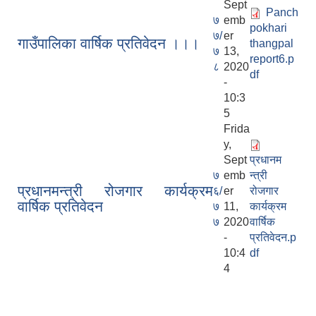
Sept
Panch
७
emb
pokhari
७/
er
गाउँपालिका वार्षिक प्रतिवेदन ।।।
thangpal
७
13,
report6.p
८
2020
df
-
10:3
5
Frida
y,
Sept
प्रधानम
७
emb
न्त्री
प्रधानमन्त्री रोजगार कार्यक्रम
६/
er
रोजगार
वार्षिक प्रतिवेदन
७
11,
कार्यक्रम
७
2020
वार्षिक
-
प्रतिवेदन.p
10:4
df
4