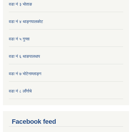
वडा नं ३ भाेताङ
वडा नं ४ थाङ्गपालकाेट
वडा नं ५ गुन्सा
वडा नं ६ थाङपालधाप
वडा नं ७ भाेटेनाम्लाङ्ग
वडा नं ८ लाँर्गाचे
Facebook feed