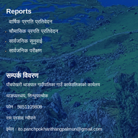
Reports
वार्षिक प्रगति प्रतिवेदन
चौमासिक प्रगति प्रतिवेदन
सार्वजनिक सुनुवाई
सार्वजनिक परीक्षण
सम्पर्क विवरण
पाँचपाेखरी थाङपाल गाउँपालिका गाउँ कार्यपालिकाको कार्यलय
थाङपालधाप, सिन्घुपाल्चाेक
फाेन ः 9851109808
राम प्रसाद न्याैपाने
इमेल ः
ito.panchpokharithangpalmun@gmail.com