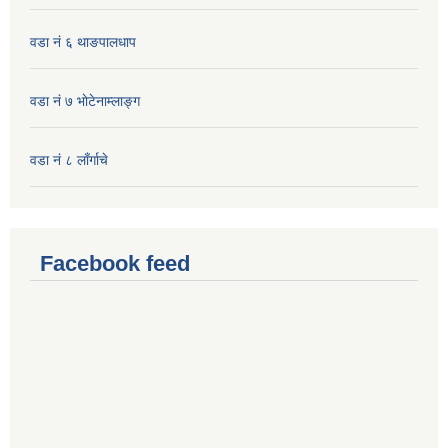
वडा नं ६ थाङपालधाप
वडा नं ७ भाेटेनाम्लाङ्ग
वडा नं ८ लाँर्गाचे
Facebook feed