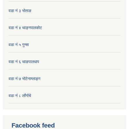
वडा नं ३ भाेताङ
वडा नं ४ थाङ्गपालकाेट
वडा नं ५ गुन्सा
वडा नं ६ थाङपालधाप
वडा नं ७ भाेटेनाम्लाङ्ग
वडा नं ८ लाँर्गाचे
Facebook feed