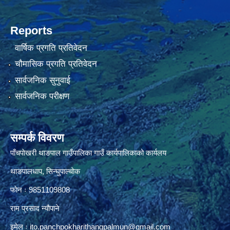
Reports
वार्षिक प्रगति प्रतिवेदन
चौमासिक प्रगति प्रतिवेदन
सार्वजनिक सुनुवाई
सार्वजनिक परीक्षण
सम्पर्क विवरण
पाँचपाेखरी थाङपाल गाउँपालिका गाउँ कार्यपालिकाको कार्यलय
थाङपालधाप, सिन्घुपाल्चाेक
फाेन ः 9851109808
राम प्रसाद न्याैपाने
इमेल ः
ito.panchpokharithangpalmun@gmail.com