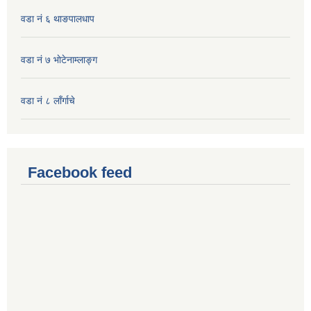
वडा नं ६ थाङपालधाप
वडा नं ७ भाेटेनाम्लाङ्ग
वडा नं ८ लाँर्गाचे
Facebook feed