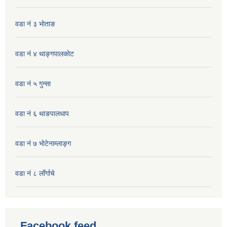
वडा नं ३ भाेताङ
वडा नं ४ थाङ्गपालकाेट
वडा नं ५ गुन्सा
वडा नं ६ थाङपालधाप
वडा नं ७ भाेटेनाम्लाङ्ग
वडा नं ८ लाँर्गाचे
Facebook feed