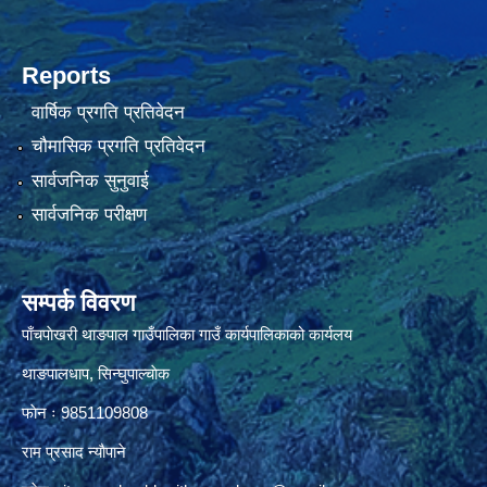
Reports
वार्षिक प्रगति प्रतिवेदन
चौमासिक प्रगति प्रतिवेदन
सार्वजनिक सुनुवाई
सार्वजनिक परीक्षण
सम्पर्क विवरण
पाँचपाेखरी थाङपाल गाउँपालिका गाउँ कार्यपालिकाको कार्यलय
थाङपालधाप, सिन्घुपाल्चाेक
फाेन ः 9851109808
राम प्रसाद न्याैपाने