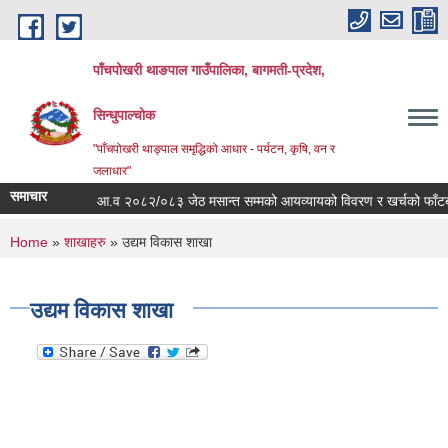
Skip to main content
पाँचपोखरी थाङपाल गाउँपालिका, बागमती-प्रदेश,
सिन्धुपाल्चोक
"पाँचपोखरी थाङ्पाल समृद्धिको आधार - पर्यटन, कृषि, वन र
जलाधार"
समाचार
आ.व २०८२/०८३ जेठ मसान्त सम्मको आयव्यायको विवरण र खर्चको फाँटबारी 
You are here
Home
»
शाखाहरु
» उद्यम विकास शाखा
उद्यम विकास शाखा