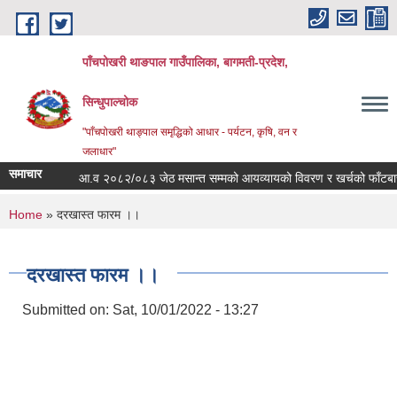
Skip to main content
पाँचपोखरी थाङपाल गाउँपालिका, बागमती-प्रदेश,
सिन्धुपाल्चोक
"पाँचपोखरी थाङ्पाल समृद्धिको आधार - पर्यटन, कृषि, वन र
जलाधार"
समाचार
आ.व २०८२/०८३ जेठ मसान्त सम्मको आयव्यायको विवरण र खर्चको फाँटबारी ।
You are here
Home
» दरखास्त फारम ।।
दरखास्त फारम ।।
Submitted on:
Sat, 10/01/2022 - 13:27