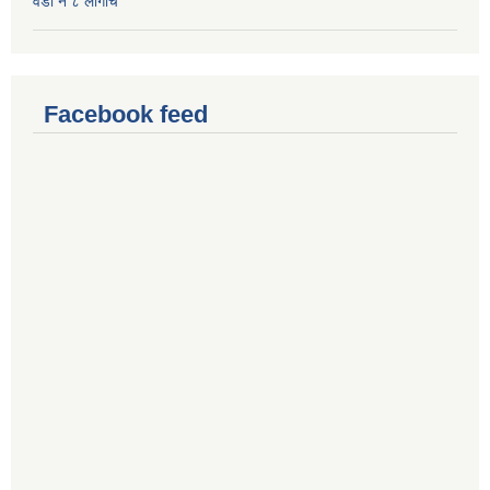
वडा नं ८ लाँर्गाचे
Facebook feed