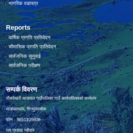
नागरिक वडापत्र
Reports
वार्षिक प्रगति प्रतिवेदन
चौमासिक प्रगति प्रतिवेदन
सार्वजनिक सुनुवाई
सार्वजनिक परीक्षण
सम्पर्क विवरण
पाँचपाेखरी थाङपाल गाउँपालिका गाउँ कार्यपालिकाको कार्यलय
थाङपालधाप, सिन्घुपाल्चाेक
फाेन ः 9851109808
राम प्रसाद न्याैपाने