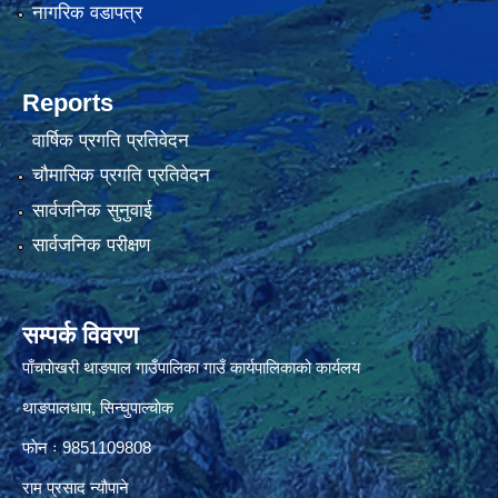
नागरिक वडापत्र
Reports
वार्षिक प्रगति प्रतिवेदन
चौमासिक प्रगति प्रतिवेदन
सार्वजनिक सुनुवाई
सार्वजनिक परीक्षण
सम्पर्क विवरण
पाँचपाेखरी थाङपाल गाउँपालिका गाउँ कार्यपालिकाको कार्यलय
थाङपालधाप, सिन्घुपाल्चाेक
फाेन ः 9851109808
राम प्रसाद न्याैपाने