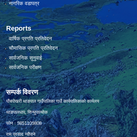
नागरिक वडापत्र
Reports
वार्षिक प्रगति प्रतिवेदन
चौमासिक प्रगति प्रतिवेदन
सार्वजनिक सुनुवाई
सार्वजनिक परीक्षण
सम्पर्क विवरण
पाँचपाेखरी थाङपाल गाउँपालिका गाउँ कार्यपालिकाको कार्यलय
थाङपालधाप, सिन्घुपाल्चाेक
फाेन ः 9851109808
राम प्रसाद न्याैपाने