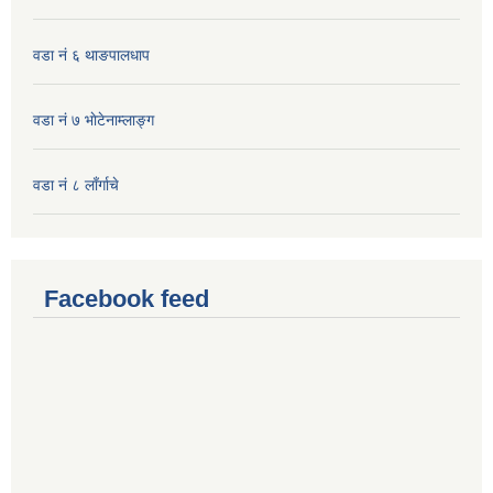
वडा नं ६ थाङपालधाप
वडा नं ७ भाेटेनाम्लाङ्ग
वडा नं ८ लाँर्गाचे
Facebook feed