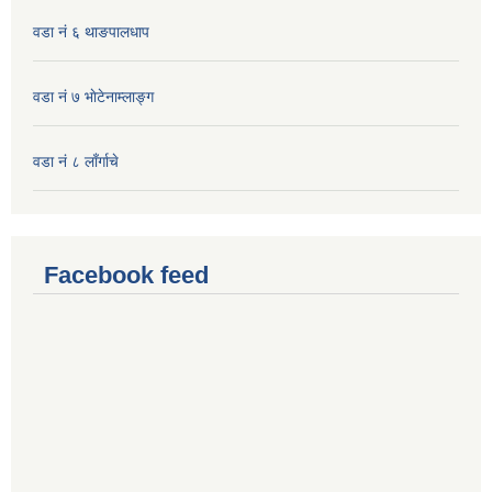
वडा नं ६ थाङपालधाप
वडा नं ७ भाेटेनाम्लाङ्ग
वडा नं ८ लाँर्गाचे
Facebook feed