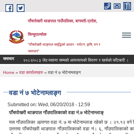
Skip to main content
पाँचपोखरी थाङपाल गाउँपालिका, बागमती-प्रदेश,
सिन्धुपाल्चोक
"पाँचपोखरी थाङ्पाल समृद्धिको आधार - पर्यटन, कृषि, वन र
जलाधार"
समाचार
आ.व २०८२/०८३ जेठ मसान्त सम्मको आयव्यायको विवरण र खर्चको फाँटबारी ।
तेस्रो
You are here
Home
»
वडा कार्यालयहरु
» वडा नं ७ भाेटेनाम्लाङ्ग
वडा नं ७ भाेटेनाम्लाङ्ग
Submitted on:
Wed, 06/20/2018 - 12:59
पाँचपोखरी थाङपाल गाँउपालिकाको वडा नं.७ भोटेनाम्लाङ्
यस गाँउपालिका अन्र्तगत वडा नं. ७ मा भोटेनाम्लाङ रहेको छ । २१.१२ वर्
उत्तरमा पाँचपोखरी थाङपाल गाँउपालिकाको वडा नं। ६, गाँउपालिकाको का