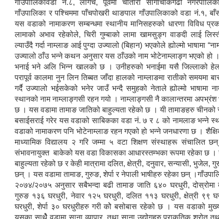
गाँउपालिकावडा नं.८, लागर्चे, पूर्वमा चौतारा साँगाचोकगढी नगरपालिक
गाँउपालिका र पश्चिममा पाँचपोखरी थाङपाल गाँउपालिकाको वडा नं.१, बाँस
यस वडाको नामाकरण सम्बन्धमा स्थानीय मानिसहरुको धारणा विविध प्रकार
लामाको अभाव रहेकोले, चिरी गुम्बाको लामा खामसुङ्ग वाङदी लाई लिस
ल्याउँदै गर्दा नाम्लाङ आई पुग्दा उज्यालो (बिहान) भएकोले ह्योल्मो भाषामा “न
उज्यालो ठाँउ भन्ने कथन अनुसार यस ठाँउको नाम भोटेनाम्लाङ्ग भएको हो । 
भनाई भने अलि भिन्न खालको छ । उनीहरुको भनाईमा यसै जिल्लाको हेलम्ब
परापूर्व कालमा नुन लिन तिब्बत जाँदा हालको नाम्लाङमा रातीको समयमा बास
गर्दै उज्यालो भईसकेको भनेर जाउँ भन्दै समुहको नेताले ह्योल्मो भाषामा 
स्थानको नाम नाम्लाङ्गसी रहन गयो । नाम्लाङ्गसी नै कालान्तरमा अपभ्रंश भ
छ । यस वडामा तामाङ जातिको बाहुल्यता रहेको छ । यी तामाङहरु चीनको स
बसाईसराई गरेर यस वडाको साबिकका वडा नं. ७ र ८ को नामलाङ भन्ने स्
वडाको नामाकरण पनि भोटेनाम्लाङ रहन गएको हो भन्ने जनधारणा छ । शैक्षिक
माध्यामिक विद्यालय २ गरि जम्मा ५ वटा शिक्षण संस्थाहरू संचालित छन्
संभावनायुक्त बाकेको यस वडा विकासका आधारस्तम्भका रूपमा रहेका छ । 
बाहुल्यता रहेको छ र केही मात्रामा दलित, क्षेत्री, दनुवार, सन्यासी, भुजेल, गु
छन् । यस वडामा तामाङ, गुरुङ, शेर्पा र नेपाली भाषीहरु रहेका छन् ।गाँउपालि
२०७४/२०७५ अनुसार सबैभन्दा बढी तामाङ जाति ६४० घरधुरी, दोस्रोमा 
गुरुङ १३६ घरधुरी, नेवार १२५ घरधुरी, दलित ११३ घरधुरी, क्षेत्री ९९ घ
घरधुरी, शेर्पा ३० घरधुरीहरु गरी कोे बसोबास रहेको छ । यस वडाको मुख
यसका साथैे वडामा साना व्यापार, तथा साना उद्योगहरु प्राकृतिक श्रोत तथ