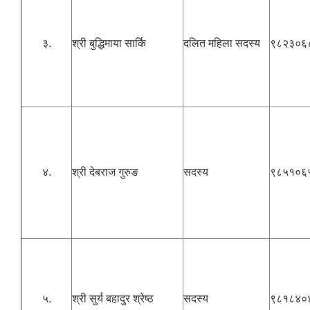
३.
श्री बुद्धिमाया सार्कि
दलित महिला सदस्य
९८२३०६
४.
श्री देबराज गुरुङ
सदस्य
९८५१०६
५.
श्री सुर्य बहादुर श्रेष्ठ
सदस्य
९८१८४०