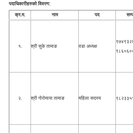
पदाधिकारीहरुको विवरण:
क्र.म.
नाम
पद
सम्प
९७४९३२
१.
श्री सुके तामाङ
वडा अध्यक्ष
९८६०६०
२.
श्री गोरोमाया तामाङ
महिला सदस्य
९८२३३५