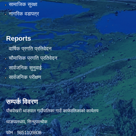
सामाजिक सुरक्षा
नागरिक वडापत्र
Reports
वार्षिक प्रगति प्रतिवेदन
चौमासिक प्रगति प्रतिवेदन
सार्वजनिक सुनुवाई
सार्वजनिक परीक्षण
सम्पर्क विवरण
पाँचपाेखरी थाङपाल गाउँपालिका गाउँ कार्यपालिकाको कार्यलय
थाङपालधाप, सिन्घुपाल्चाेक
फाेन ः 9851109808