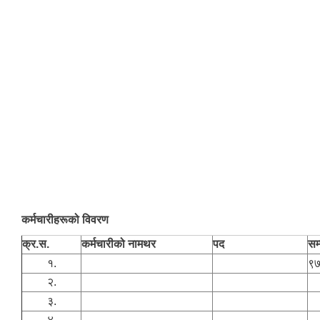
कर्मचारीहरूको विवरण
क्र.स.
कर्मचारीको नामथर
पद
सम्
१.
९
२.
३.
४.