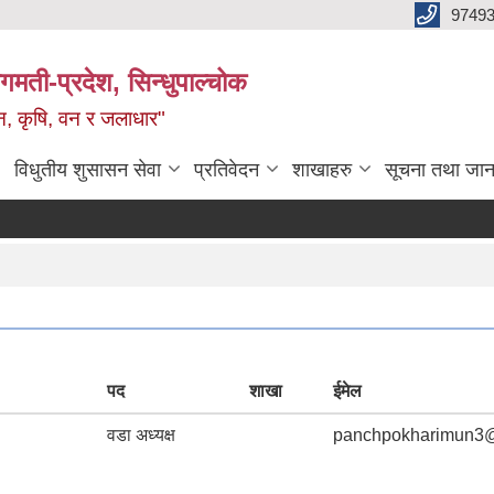
9749
मती-प्रदेश, सिन्धुपाल्चोक
टन, कृषि, वन र जलाधार"
विधुतीय शुसासन सेवा
प्रतिवेदन
शाखाहरु
सूचना तथा जान
आ
पद
शाखा
ईमेल
वडा अध्यक्ष
panchpokharimun3