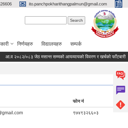
326606
ito.panchpokharithangpalmun@gmail.com
Search form
Search
कारी
निर्णयहरु
विद्यालयहरु
सम्पर्क
.व २०८२/०८३ जेठ मसान्त सम्मको आयव्यायको विवरण र खर्चको फाँटबारी ।
फोन नं
@gmail.com
९७४९३२६६०३