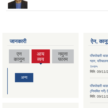
जानकारी
ऐन, कानु
एन
आय
नमुना
पाँचपोखरी थाङ
(active
कानुन
व्यय
फारम
गठन, परिचालन त
tab)
२०७५
मिति:
09/11/
अन्य
पाँचपोखरी थाङ
(नियमित गर्ने
मिति:
09/11/