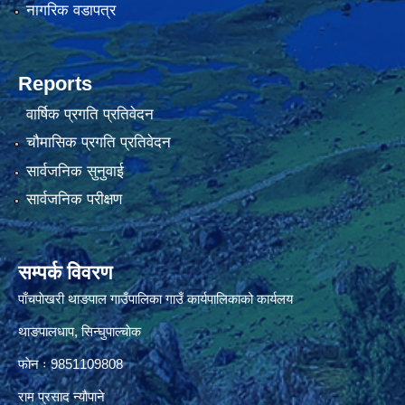
नागरिक वडापत्र
Reports
वार्षिक प्रगति प्रतिवेदन
चौमासिक प्रगति प्रतिवेदन
सार्वजनिक सुनुवाई
सार्वजनिक परीक्षण
सम्पर्क विवरण
पाँचपाेखरी थाङपाल गाउँपालिका गाउँ कार्यपालिकाको कार्यलय
थाङपालधाप, सिन्घुपाल्चाेक
फाेन ः 9851109808
राम प्रसाद न्याैपाने