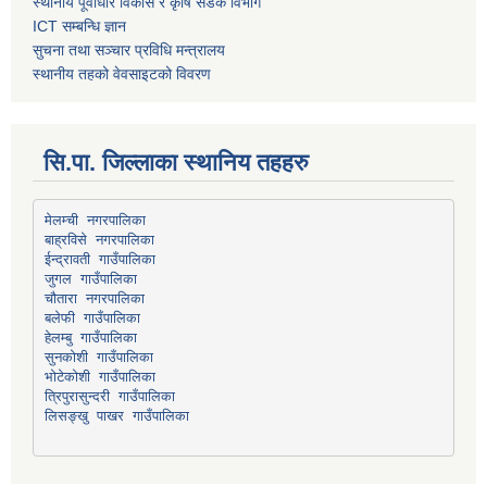
स्थानीय पूर्वाधार विकास र कृषि सडक विभाग
ICT सम्बन्धि ज्ञान
सुचना तथा सञ्चार प्रविधि मन्त्रालय
स्थानीय तहको वेवसाइटको विवरण
सि.पा. जिल्लाका स्थानिय तहहरु
मेलम्ची नगरपालिका
बाह्रविसे नगरपालिका
चौतारा नगरपालिका
हेलम्बु गाउँपालिका
भोटेकोशी गाउँपालिका
त्रिपुरासुन्दरी गाउँपालिका
लिसङ्खु पाखर गाउँपालिका