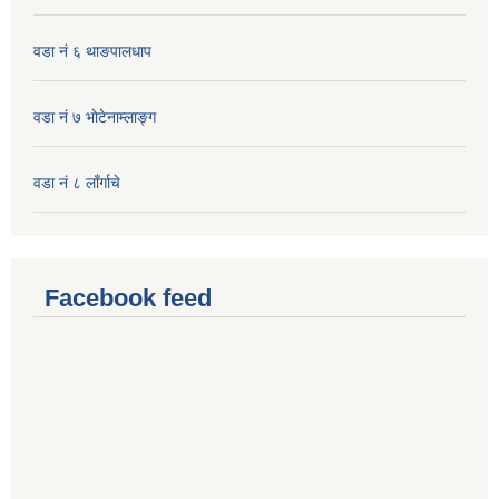
वडा नं ६ थाङपालधाप
वडा नं ७ भाेटेनाम्लाङ्ग
वडा नं ८ लाँर्गाचे
Facebook feed