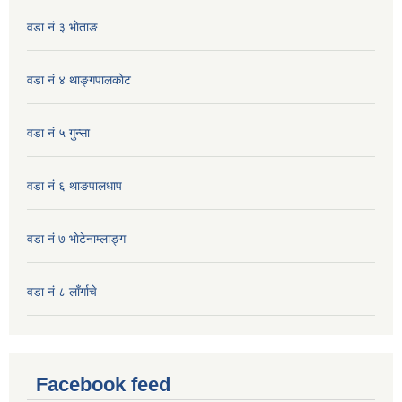
वडा नं ३ भाेताङ
वडा नं ४ थाङ्गपालकाेट
वडा नं ५ गुन्सा
वडा नं ६ थाङपालधाप
वडा नं ७ भाेटेनाम्लाङ्ग
वडा नं ८ लाँर्गाचे
Facebook feed