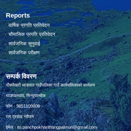
Reports
वार्षिक प्रगति प्रतिवेदन
चौमासिक प्रगति प्रतिवेदन
सार्वजनिक सुनुवाई
सार्वजनिक परीक्षण
सम्पर्क विवरण
पाँचपाेखरी थाङपाल गाउँपालिका गाउँ कार्यपालिकाको कार्यलय
थाङपालधाप, सिन्घुपाल्चाेक
फाेन ः 9851109808
राम प्रसाद न्याैपाने
इमेल ः
ito.panchpokharithangpalmun@gmail.com