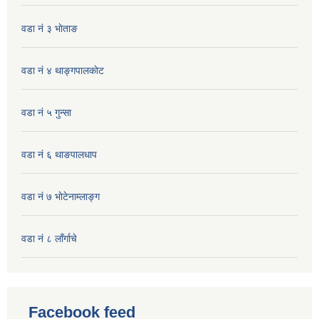
वडा नं ३ भाेताङ
वडा नं ४ थाङ्गपालकाेट
वडा नं ५ गुन्सा
वडा नं ६ थाङपालधाप
वडा नं ७ भाेटेनाम्लाङ्ग
वडा नं ८ लाँर्गाचे
Facebook feed