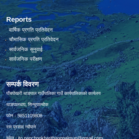
Reports
वार्षिक प्रगति प्रतिवेदन
चौमासिक प्रगति प्रतिवेदन
सार्वजनिक सुनुवाई
सार्वजनिक परीक्षण
सम्पर्क विवरण
पाँचपाेखरी थाङपाल गाउँपालिका गाउँ कार्यपालिकाको कार्यलय
थाङपालधाप, सिन्घुपाल्चाेक
फाेन ः 9851109808
राम प्रसाद न्याैपाने
इमेल ः
ito.panchpokharithangpalmun@gmail.com