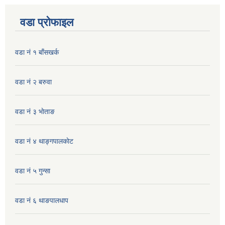
वडा प्रोफाइल
वडा नं १ बाँसखर्क
वडा नं २ बरुवा
वडा नं ३ भाेताङ
वडा नं ४ थाङ्गपालकाेट
वडा नं ५ गुन्सा
वडा नं ६ थाङपालधाप