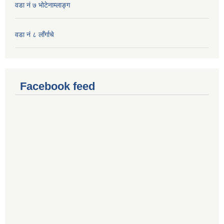
वडा नं ७ भाेटेनाम्लाङ्ग
वडा नं ८ लाँर्गाचे
Facebook feed