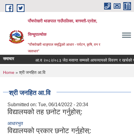
Skip to main content
पाँचपोखरी थाङपाल गाउँपालिका, बागमती-प्रदेश,
सिन्धुपाल्चोक
"पाँचपोखरी थाङ्पाल समृद्धिको आधार - पर्यटन, कृषि, वन र
जलाधार"
समाचार
आ.व २०८२/०८३ जेठ मसान्त सम्मको आयव्यायको विवरण र खर्चको फाँटब
You are here
Home
» श्री जनहित आ.वि
श्री जनहित आ.वि
Submitted on:
Tue, 06/14/2022 - 20:34
विद्यालयको तह छनोट गर्नुहोस्:
आधारभुत
विद्यालयको प्रकार छनोट गर्नुहोस्: