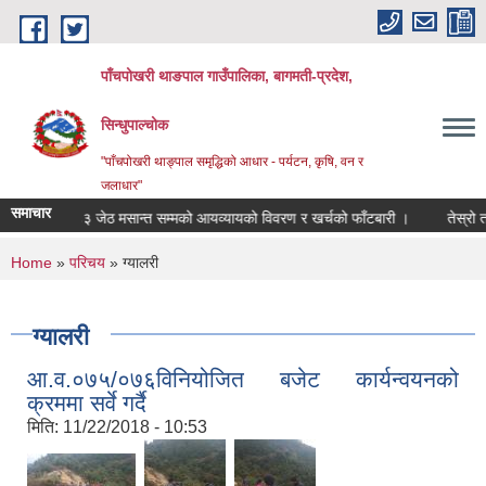
Skip to main content
पाँचपोखरी थाङपाल गाउँपालिका, बागमती-प्रदेश,
सिन्धुपाल्चोक
"पाँचपोखरी थाङ्पाल समृद्धिको आधार - पर्यटन, कृषि, वन र
जलाधार"
समाचार
२/०८३ जेठ मसान्त सम्मको आयव्यायको विवरण र खर्चको फाँटबारी ।
तेस्रो त्रैमास
You are here
Home
»
परिचय
» ग्यालरी
ग्यालरी
आ.व.०७५/०७६विनियोजित बजेट कार्यन्वयनको
क्रममा सर्वे गर्दै
मिति:
11/22/2018 - 10:53