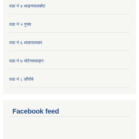
वडा नं ४ थाङ्गपालकाेट
वडा नं ५ गुन्सा
वडा नं ६ थाङपालधाप
वडा नं ७ भाेटेनाम्लाङ्ग
वडा नं ८ लाँर्गाचे
Facebook feed