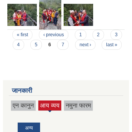
,
,
Pages
« first
‹ previous
1
2
3
4
5
6
7
next ›
last »
जानकारी
एन कानुन
आय व्यय
नमुना फारम
(active
tab)
अन्य