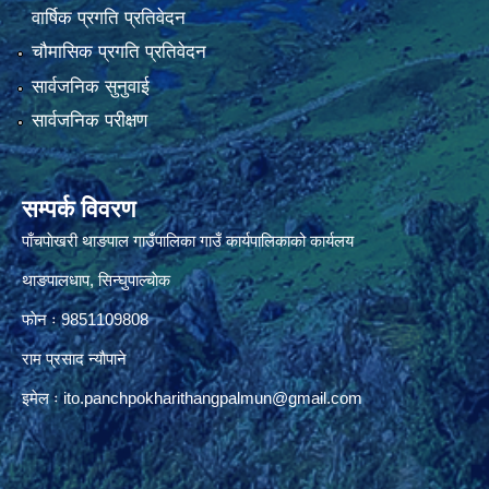
वार्षिक प्रगति प्रतिवेदन
चौमासिक प्रगति प्रतिवेदन
सार्वजनिक सुनुवाई
सार्वजनिक परीक्षण
सम्पर्क विवरण
पाँचपाेखरी थाङपाल गाउँपालिका गाउँ कार्यपालिकाको कार्यलय
थाङपालधाप, सिन्घुपाल्चाेक
फाेन ः 9851109808
राम प्रसाद न्याैपाने
इमेल ः
ito.panchpokharithangpalmun@gmail.com