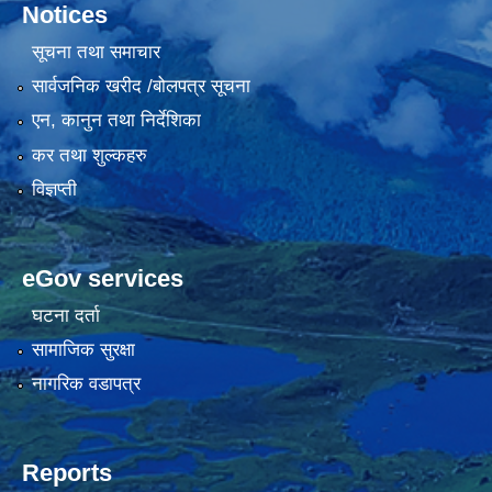
Notices
सूचना तथा समाचार
सार्वजनिक खरीद /बोलपत्र सूचना
एन, कानुन तथा निर्देशिका
कर तथा शुल्कहरु
विज्ञप्ती
eGov services
घटना दर्ता
सामाजिक सुरक्षा
नागरिक वडापत्र
Reports