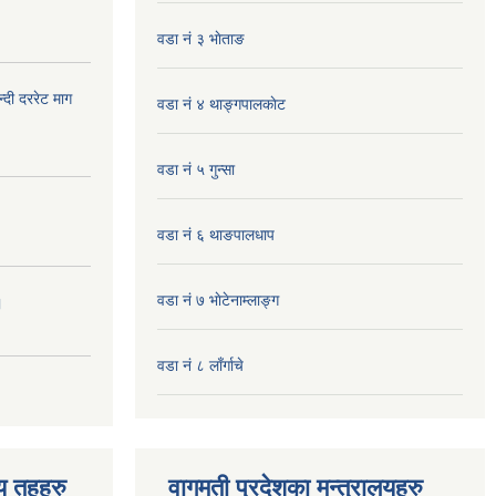
वडा नं ३ भाेताङ
दी दररेट माग
वडा नं ४ थाङ्गपालकाेट
वडा नं ५ गुन्सा
वडा नं ६ थाङपालधाप
वडा नं ७ भाेटेनाम्लाङ्ग
।
वडा नं ८ लाँर्गाचे
िय तहहरु
वागमती प्रदेशका मन्त्रालयहरु