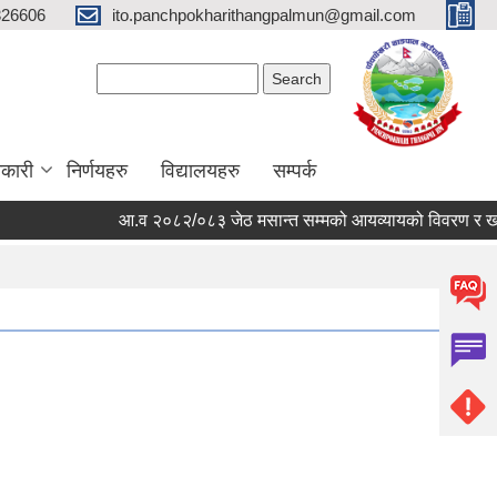
326606
ito.panchpokharithangpalmun@gmail.com
Search form
Search
कारी
निर्णयहरु
विद्यालयहरु
सम्पर्क
आ.व २०८२/०८३ जेठ मसान्त सम्मको आयव्यायको विवरण र खर्चको 