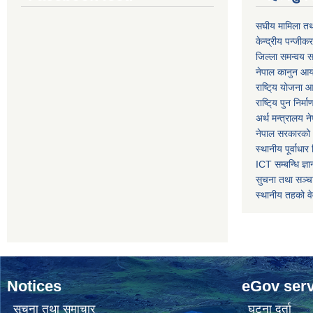
स‌घीय मामिला तथ
केन्द्रीय पन्जीक
जिल्ला समन्वय स
नेपाल कानुन आ
राष्टि्य योजना 
राष्टि्य पुन निर्
अर्थ मन्त्रालय न
नेपाल सरकारको 
स्थानीय पूर्वाध
ICT सम्बन्धि ज्ञा
सुचना तथा सञ्चा
स्थानीय तहको व
Notices
eGov serv
सूचना तथा समाचार
घटना दर्ता