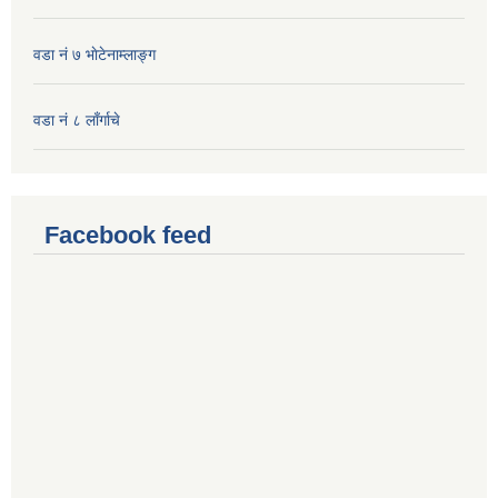
वडा नं ७ भाेटेनाम्लाङ्ग
वडा नं ८ लाँर्गाचे
Facebook feed