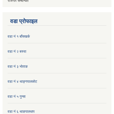
रोजगार सम्बन्धित
वडा प्रोफाइल
वडा नं १ बाँसखर्क
वडा नं २ बरुवा
वडा नं ३ भाेताङ
वडा नं ४ थाङ्गपालकाेट
वडा नं ५ गुन्सा
वडा नं ६ थाङपालधाप