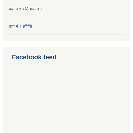
वडा नं ७ भाेटेनाम्लाङ्ग
वडा नं ८ लाँर्गाचे
Facebook feed