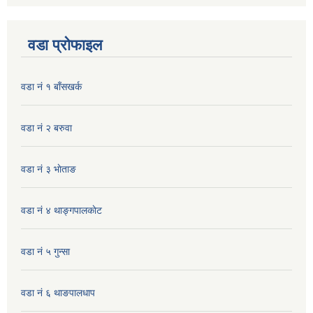
वडा प्रोफाइल
वडा नं १ बाँसखर्क
वडा नं २ बरुवा
वडा नं ३ भाेताङ
वडा नं ४ थाङ्गपालकाेट
वडा नं ५ गुन्सा
वडा नं ६ थाङपालधाप