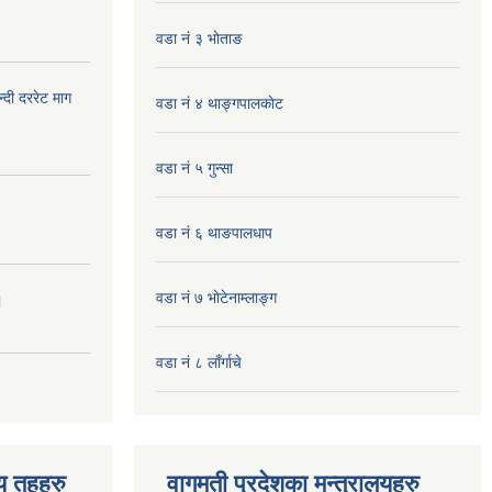
वडा नं ३ भाेताङ
दी दररेट माग
वडा नं ४ थाङ्गपालकाेट
वडा नं ५ गुन्सा
वडा नं ६ थाङपालधाप
वडा नं ७ भाेटेनाम्लाङ्ग
।
वडा नं ८ लाँर्गाचे
िय तहहरु
वागमती प्रदेशका मन्त्रालयहरु