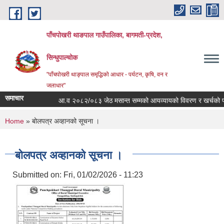
Skip to main content
पाँचपोखरी थाङपाल गाउँपालिका, बागमती-प्रदेश,
सिन्धुपाल्चोक
"पाँचपोखरी थाङ्पाल समृद्धिको आधार - पर्यटन, कृषि, वन र
जलाधार"
समाचार
आ.व २०८२/०८३ जेठ मसान्त सम्मको आयव्यायको विवरण र खर्चको फाँटबा
You are here
Home
» बोलपत्र अव्हानको सूचना ।
बोलपत्र अव्हानको सूचना ।
Submitted on:
Fri, 01/02/2026 - 11:23