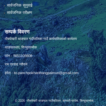
सार्वजनिक सुनुवाई
सार्वजनिक परीक्षण
सम्पर्क विवरण
पाँचपाेखरी थाङपाल गाउँपालिका गाउँ कार्यपालिकाको कार्यलय
थाङपालधाप, सिन्घुपाल्चाेक
फाेन ः 9851109808
राम प्रसाद न्याैपाने
इमेल ः
ito.panchpokharithangpalmun@gmail.com
© 2026 पाँचपोखरी थाङपाल गाउँपालिका, बागमती-प्रदेश, सिन्धुपाल्चोक