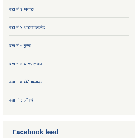
वडा नं ३ भाेताङ
वडा नं ४ थाङ्गपालकाेट
वडा नं ५ गुन्सा
वडा नं ६ थाङपालधाप
वडा नं ७ भाेटेनाम्लाङ्ग
वडा नं ८ लाँर्गाचे
Facebook feed