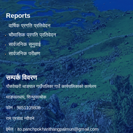
Reports
वार्षिक प्रगति प्रतिवेदन
चौमासिक प्रगति प्रतिवेदन
सार्वजनिक सुनुवाई
सार्वजनिक परीक्षण
सम्पर्क विवरण
पाँचपाेखरी थाङपाल गाउँपालिका गाउँ कार्यपालिकाको कार्यलय
थाङपालधाप, सिन्घुपाल्चाेक
फाेन ः 9851109808
राम प्रसाद न्याैपाने
इमेल ः
ito.panchpokharithangpalmun@gmail.com