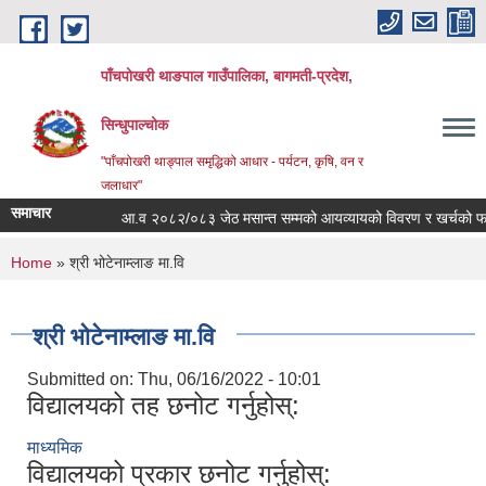
Skip to main content
पाँचपोखरी थाङपाल गाउँपालिका, बागमती-प्रदेश,
सिन्धुपाल्चोक
"पाँचपोखरी थाङ्पाल समृद्धिको आधार - पर्यटन, कृषि, वन र
जलाधार"
समाचार
आ.व २०८२/०८३ जेठ मसान्त सम्मको आयव्यायको विवरण र खर्चको फाँटबार
You are here
Home
» श्री भोटेनाम्लाङ मा.वि
श्री भोटेनाम्लाङ मा.वि
Submitted on:
Thu, 06/16/2022 - 10:01
विद्यालयको तह छनोट गर्नुहोस्:
माध्यमिक
विद्यालयको प्रकार छनोट गर्नुहोस्: