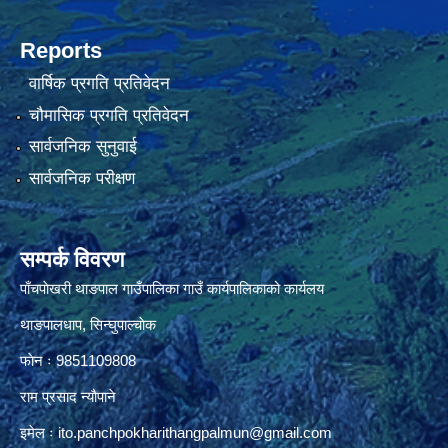
Reports
वार्षिक प्रगति प्रतिवेदन
चौमासिक प्रगति प्रतिवेदन
सार्वजनिक सुनुवाई
सार्वजनिक परीक्षण
सम्पर्क विवरण
पाँचपाेखरी थाङपाल गाउँपालिका गाउँ कार्यपालिकाको कार्यलय
थाङपालधाप, सिन्घुपाल्चाेक
फाेन ः 9851109808
राम प्रसाद न्याैपाने
इमेल ः
ito.panchpokharithangpalmun@gmail.com