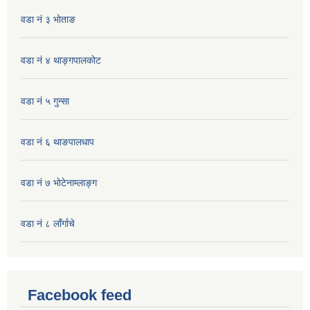
वडा नं ३ भाेताङ
वडा नं ४ थाङ्गपालकाेट
वडा नं ५ गुन्सा
वडा नं ६ थाङपालधाप
वडा नं ७ भाेटेनाम्लाङ्ग
वडा नं ८ लाँर्गाचे
Facebook feed