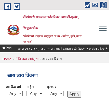
Skip to main content
पाँचपोखरी थाङपाल गाउँपालिका, बागमती-प्रदेश,
सिन्धुपाल्चोक
"पाँचपोखरी थाङ्पाल समृद्धिको आधार - पर्यटन, कृषि, वन र
जलाधार"
समाचार
आ.व २०८२/०८३ जेठ मसान्त सम्मको आयव्यायको विवरण र खर्चको फाँटबारी ।
You are here
Home
»
निति तथा कार्यक्रम
» आय व्यय विवरण
आय व्यय विवरण
आर्थिक वर्ष
महिना
प्रकार