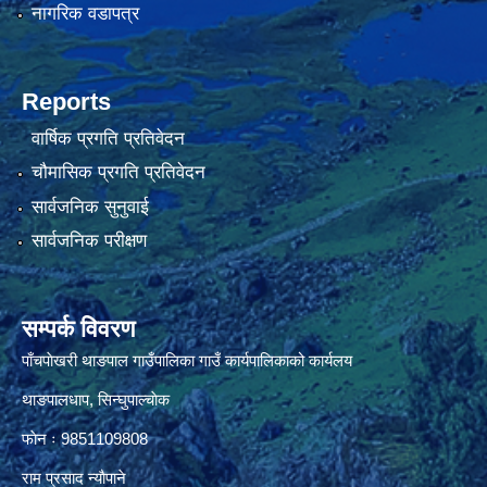
नागरिक वडापत्र
Reports
वार्षिक प्रगति प्रतिवेदन
चौमासिक प्रगति प्रतिवेदन
सार्वजनिक सुनुवाई
सार्वजनिक परीक्षण
सम्पर्क विवरण
पाँचपाेखरी थाङपाल गाउँपालिका गाउँ कार्यपालिकाको कार्यलय
थाङपालधाप, सिन्घुपाल्चाेक
फाेन ः 9851109808
राम प्रसाद न्याैपाने