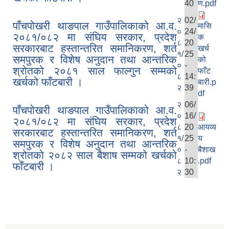
40
ण.pdf
२
02/
पाँचपोखरी थाङपाल गाउँपालिकाको आ.व.
मासि
०
24/
२०८१/०८२ मा संघिय सरकार, प्रदेश
क
८
20
सरकारबाट हस्तान्तरित समानिकरण, शर्त
खर्च
१/
25
समपुरक र विशेष अनुदान तथा आन्तरिक
को
०
-
श्रोतको २०८१ साल फाल्गुन सम्मको
फाँट
८
14:
खर्चको फाँटबारी ।
बारी.p
२
39
df
२
06/
पाँचपोखरी थाङपाल गाउँपालिकाको आ.व.
०
16/
२०८१/०८२ मा संघिय सरकार, प्रदेश
८
20
आयव्य
सरकारबाट हस्तान्तरित समानिकरण, शर्त
१/
25
य
समपुरक र विशेष अनुदान तथा आन्तरिक
०
-
बैशाख
श्रोतको २०८२ साल बैशाष सम्मको खर्चको
८
10:
.pdf
फाँटबारी ।
२
30