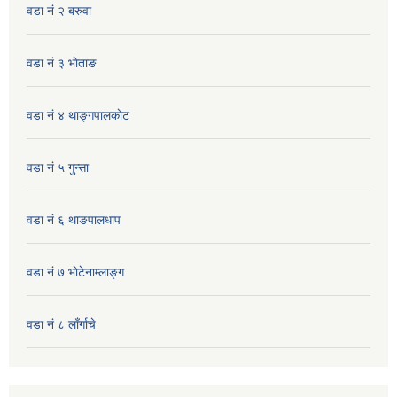
वडा नं २ बरुवा
वडा नं ३ भाेताङ
वडा नं ४ थाङ्गपालकाेट
वडा नं ५ गुन्सा
वडा नं ६ थाङपालधाप
वडा नं ७ भाेटेनाम्लाङ्ग
वडा नं ८ लाँर्गाचे