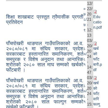
12/
०
22/
७
20
शिक्षा शाखाबाट प्रस्तुत त्रैमासीक प्रगती
Edu
८/
21
प्रतिवेदन
catio
७
-
n.pdf
९
12:
13
03/
पाँचपोखरी थाङपाल गाउँपालिकाको आ.व.
20/
२०८०/०८१ मा संघिय सरकार, प्रदेश
८
खर्च
20
सरकारबाट हस्तान्तरित समानिकरण, शर्त
०/
को
24
समपुरक र विशेष अनुदान तथा आन्तरिक
८
फाँट
-
श्रोतको २०८० साल माघ सम्मको खर्चको
१
बारी.p
14:
फाँटबारी ।
df
47
03/
पाँचपोखरी थाङपाल गाउँपालिकाको आ.व.
20/
खर्च
२०८०/०८१ मा संघिय सरकार, प्रदेश
८
20
को
सरकारबाट हस्तान्तरित समानिकरण, शर्त
०/
24
फाँट
समपुरक र विशेष अनुदान तथा आन्तरिक
८
-
वारि
श्रोतको २०८० साल फाल्गुन सम्मको
१
15:
फल्गु
खर्चको फाँटबारी ।