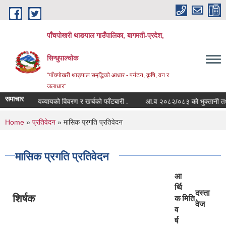
Skip to main content
पाँचपोखरी थाङपाल गाउँपालिका, बागमती-प्रदेश,
सिन्धुपाल्चोक
"पाँचपोखरी थाङ्पाल समृद्धिको आधार - पर्यटन, कृषि, वन र
जलाधार"
समाचार
 सम्मको आयव्यायको विवरण र खर्चको फाँटबारी .
आ.व २०८२/०८३ को भुक्तानी तथा खाता 
You are here
Home
»
प्रतिवेदन
» मासिक प्रगति प्रतिवेदन
मासिक प्रगति प्रतिवेदन
आ
र्थि
दस्ता
शिर्षक
क
मिति
वेज
व
र्ष