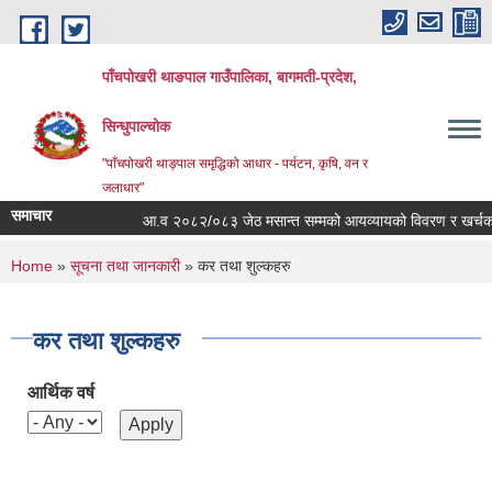
Skip to main content
पाँचपोखरी थाङपाल गाउँपालिका, बागमती-प्रदेश,
सिन्धुपाल्चोक
"पाँचपोखरी थाङ्पाल समृद्धिको आधार - पर्यटन, कृषि, वन र
जलाधार"
समाचार
आ.व २०८२/०८३ जेठ मसान्त सम्मको आयव्यायको विवरण र खर्चको फाँट
You are here
Home
»
सूचना तथा जानकारी
» कर तथा शुल्कहरु
कर तथा शुल्कहरु
आर्थिक वर्ष