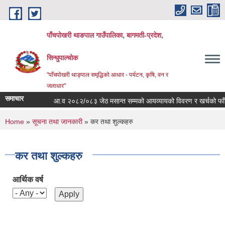
Skip to main content
पाँचपोखरी थाङपाल गाउँपालिका, बागमती-प्रदेश,
सिन्धुपाल्चोक
"पाँचपोखरी थाङ्पाल समृद्धिको आधार - पर्यटन, कृषि, वन र
जलाधार"
समाचार
आ.व २०८२/०८३ जेठ मसान्त सम्मको आयव्यायको विवरण र खर्चको फाँटबारी
You are here
Home
»
सूचना तथा जानकारी
» कर तथा शुल्कहरु
कर तथा शुल्कहरु
आर्थिक वर्ष