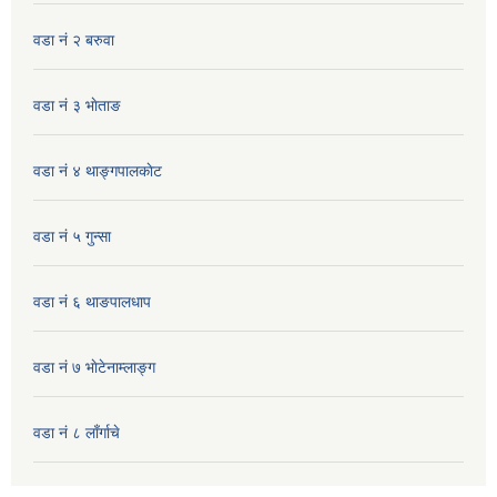
वडा नं २ बरुवा
वडा नं ३ भाेताङ
वडा नं ४ थाङ्गपालकाेट
वडा नं ५ गुन्सा
वडा नं ६ थाङपालधाप
वडा नं ७ भाेटेनाम्लाङ्ग
वडा नं ८ लाँर्गाचे