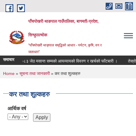
Skip to main content
पाँचपोखरी थाङपाल गाउँपालिका, बागमती-प्रदेश,
सिन्धुपाल्चोक
"पाँचपोखरी थाङ्पाल समृद्धिको आधार - पर्यटन, कृषि, वन र
जलाधार"
समाचार
 २०८२/०८३ जेठ मसान्त सम्मको आयव्यायको विवरण र खर्चको फाँटबारी ।
तेस्रो त्र
You are here
Home
»
सूचना तथा जानकारी
» कर तथा शुल्कहरु
कर तथा शुल्कहरु
आर्थिक वर्ष