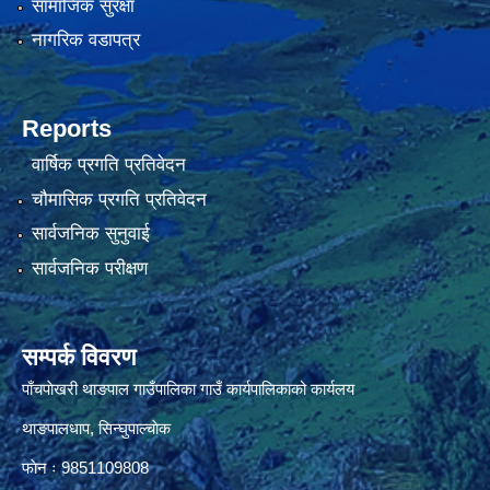
सामाजिक सुरक्षा
नागरिक वडापत्र
Reports
वार्षिक प्रगति प्रतिवेदन
चौमासिक प्रगति प्रतिवेदन
सार्वजनिक सुनुवाई
सार्वजनिक परीक्षण
सम्पर्क विवरण
पाँचपाेखरी थाङपाल गाउँपालिका गाउँ कार्यपालिकाको कार्यलय
थाङपालधाप, सिन्घुपाल्चाेक
फाेन ः 9851109808