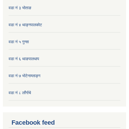
वडा नं ३ भाेताङ
वडा नं ४ थाङ्गपालकाेट
वडा नं ५ गुन्सा
वडा नं ६ थाङपालधाप
वडा नं ७ भाेटेनाम्लाङ्ग
वडा नं ८ लाँर्गाचे
Facebook feed