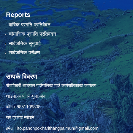
Reports
वार्षिक प्रगति प्रतिवेदन
चौमासिक प्रगति प्रतिवेदन
सार्वजनिक सुनुवाई
सार्वजनिक परीक्षण
सम्पर्क विवरण
पाँचपाेखरी थाङपाल गाउँपालिका गाउँ कार्यपालिकाको कार्यलय
थाङपालधाप, सिन्घुपाल्चाेक
फाेन ः 9851109808
राम प्रसाद न्याैपाने
इमेल ः
ito.panchpokharithangpalmun@gmail.com