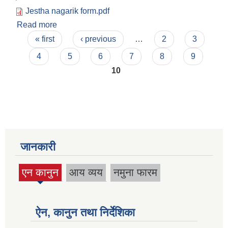
Jestha nagarik form.pdf
Read more
about निवेदनकाे ढाँचा "जेष्ठ नागरिक परिचयपत्र उपल्बध
Pages
गराइ पाउँ भन्न फारम"
« first
‹ previous
…
2
3
4
5
6
7
8
9
10
जानकारी
एन कानुन
आय व्यय
नमुना फारम
(active
tab)
ऐन, कानुन तथा निर्देशिका