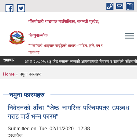
Skip to main content
पाँचपोखरी थाङपाल गाउँपालिका, बागमती-प्रदेश,
सिन्धुपाल्चोक
"पाँचपोखरी थाङ्पाल समृद्धिको आधार - पर्यटन, कृषि, वन र
जलाधार"
समाचार
आ.व २०८२/०८३ जेठ मसान्त सम्मको आयव्यायको विवरण र खर्चको फाँटबारी ।
You are here
Home
» नमुना फारमहरु
नमुना फारमहरु
निवेदनकाे ढाँचा "जेष्ठ नागरिक परिचयपत्र उपल्बध
गराइ पाउँ भन्न फारम"
Submitted on:
Tue, 02/11/2020 - 12:38
दस्तावेज: