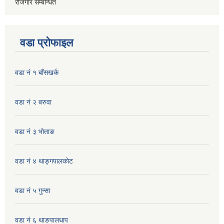
रोजगार सम्बन्धित
वडा प्रोफाइल
वडा नं १ बाँसखर्क
वडा नं २ बरुवा
वडा नं ३ भाेताङ
वडा नं ४ थाङ्गपालकाेट
वडा नं ५ गुन्सा
वडा नं ६ थाङपालधाप