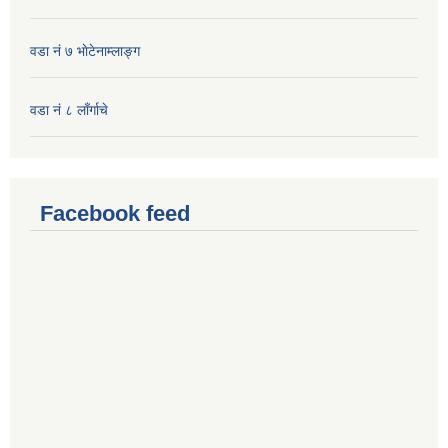
वडा नं ७ भाेटेनाम्लाङ्ग
वडा नं ८ लाँर्गाचे
Facebook feed