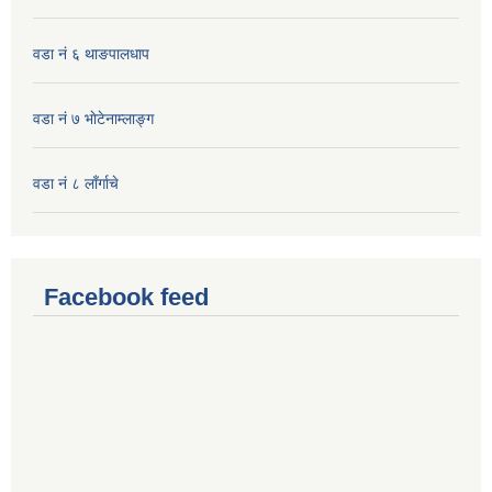
वडा नं ६ थाङपालधाप
वडा नं ७ भाेटेनाम्लाङ्ग
वडा नं ८ लाँर्गाचे
Facebook feed