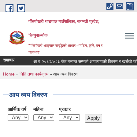
Skip to main content
पाँचपोखरी थाङपाल गाउँपालिका, बागमती-प्रदेश,
सिन्धुपाल्चोक
"पाँचपोखरी थाङ्पाल समृद्धिको आधार - पर्यटन, कृषि, वन र
जलाधार"
समाचार
आ.व २०८२/०८३ जेठ मसान्त सम्मको आयव्यायको विवरण र खर्चको फाँटबार
You are here
Home
»
निति तथा कार्यक्रम
» आय व्यय विवरण
आय व्यय विवरण
आर्थिक वर्ष
महिना
प्रकार