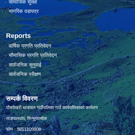
सामाजिक सुरक्षा
नागरिक वडापत्र
Reports
वार्षिक प्रगति प्रतिवेदन
चौमासिक प्रगति प्रतिवेदन
सार्वजनिक सुनुवाई
सार्वजनिक परीक्षण
सम्पर्क विवरण
पाँचपाेखरी थाङपाल गाउँपालिका गाउँ कार्यपालिकाको कार्यलय
थाङपालधाप, सिन्घुपाल्चाेक
फाेन ः 9851109808