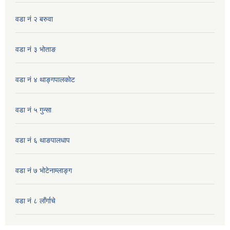
वडा नं २ बरुवा
वडा नं ३ भाेताङ
वडा नं ४ थाङ्गपालकाेट
वडा नं ५ गुन्सा
वडा नं ६ थाङपालधाप
वडा नं ७ भाेटेनाम्लाङ्ग
वडा नं ८ लाँर्गाचे