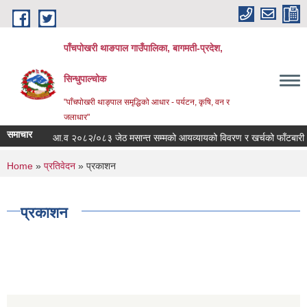
Skip to main content
पाँचपोखरी थाङपाल गाउँपालिका, बागमती-प्रदेश,
सिन्धुपाल्चोक
"पाँचपोखरी थाङ्पाल समृद्धिको आधार - पर्यटन, कृषि, वन र
जलाधार"
समाचार
आ.व २०८२/०८३ जेठ मसान्त सम्मको आयव्यायको विवरण र खर्चको फाँटबारी ।
You are here
Home
»
प्रतिवेदन
» प्रकाशन
प्रकाशन