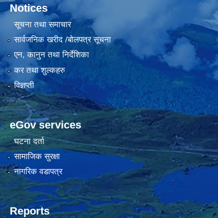
Notices
सूचना तथा समाचार
सार्वजनिक खरीद /बोलपत्र सूचना
एन, कानुन तथा निर्देशिका
कर तथा शुल्कहरु
विज्ञप्ती
eGov services
घटना दर्ता
सामाजिक सुरक्षा
नागरिक वडापत्र
Reports