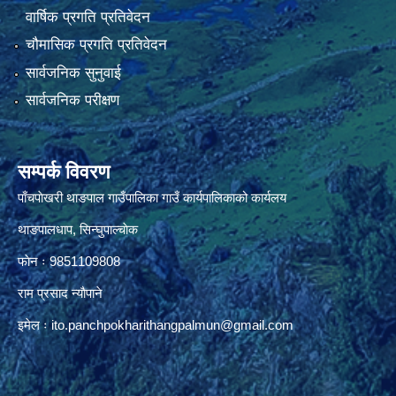
वार्षिक प्रगति प्रतिवेदन
चौमासिक प्रगति प्रतिवेदन
सार्वजनिक सुनुवाई
सार्वजनिक परीक्षण
सम्पर्क विवरण
पाँचपाेखरी थाङपाल गाउँपालिका गाउँ कार्यपालिकाको कार्यलय
थाङपालधाप, सिन्घुपाल्चाेक
फाेन ः 9851109808
राम प्रसाद न्याैपाने
इमेल ः
ito.panchpokharithangpalmun@gmail.com