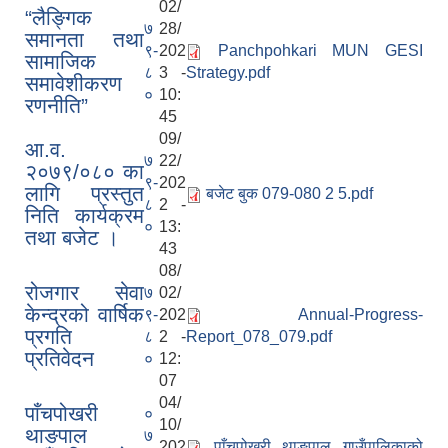
02/
“लैङ्गिक
७
28/
समानता तथा
९-
202
Panchpohkari MUN GESI
सामाजिक
८
3 -
Strategy.pdf
समावेशीकरण
०
10:
रणनीति”
45
09/
आ.व.
७
22/
२०७९/०८० का
९-
202
लागि प्रस्तुत
बजेट बुक 079-080 2 5.pdf
८
2 -
निति कार्यक्रम
०
13:
तथा बजेट ।
43
08/
रोजगार सेवा
७
02/
केन्द्रको वार्षिक
९-
202
Annual-Progress-
प्रगति
८
2 -
Report_078_079.pdf
प्रतिवेदन
०
12:
07
04/
पाँचपोखरी
०
10/
थाङपाल
७
202
पाँचपोखरी थाङपाल गाउँपालिकाको