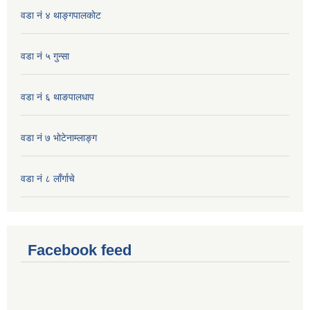
वडा नं ४ थाङ्गपालकाेट
वडा नं ५ गुन्सा
वडा नं ६ थाङपालधाप
वडा नं ७ भाेटेनाम्लाङ्ग
वडा नं ८ लाँर्गाचे
Facebook feed