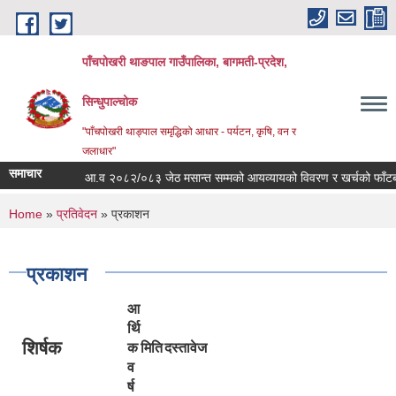
Skip to main content
पाँचपोखरी थाङपाल गाउँपालिका, बागमती-प्रदेश,
सिन्धुपाल्चोक
"पाँचपोखरी थाङ्पाल समृद्धिको आधार - पर्यटन, कृषि, वन र
जलाधार"
समाचार
आ.व २०८२/०८३ जेठ मसान्त सम्मको आयव्यायको विवरण र खर्चको फाँटबारी ।
You are here
Home
»
प्रतिवेदन
» प्रकाशन
प्रकाशन
आ
र्थि
शिर्षक
क
मिति
दस्तावेज
व
र्ष