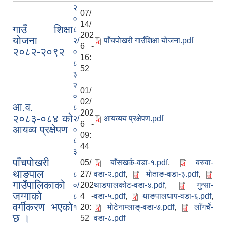
२
07/
०
14/
गाउँ शिक्षा
८
202
योजना
२/
पाँचपोखरी गाउँशिक्षा योजना.pdf
6 -
२०८२-२०९२
०
16:
८
52
३
२
01/
०
02/
आ.व.
८
202
२०८३-०८४ को
२/
आयव्यय प्रक्षेपण.pdf
6 -
आयव्य प्रक्षेपण
०
09:
८
44
३
पाँचपोखरी
05/
बाँसखर्क-वडा-१.pdf
,
बरुवा-
थाङपाल
८
27/
वडा-२.pdf
,
भोताङ-वडा-३.pdf
,
गाउँपालिकाको
०/
202
थाङपालकोट-वडा-४.pdf
,
गुन्सा-
जग्गाको
८
4 -
वडा-५.pdf
,
थाङपालधाप-वडा-६.pdf
,
वर्गीकरण भएको
१
20:
भोटेनाम्लाङ्-वडा-७.pdf
,
लाँगर्चे-
छ ।
52
वडा-८.pdf