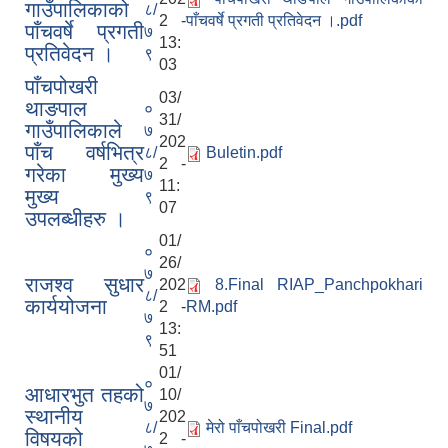
गाउँपालिकाको
८/
2 -
पाँचवर्षे प्रगती प्रतिवेदन ।.pdf
पाँचवर्षे प्रगती
७
13:
प्रतिवेदन ।
९
03
पाँचपोखरी
03/
थाङपाल
०
31/
गाउँपालिकाले
७
202
पाँच वर्षभित्र
८/
Buletin.pdf
2 -
गरेका मुख्य
७
11:
मुख्य
९
07
उपलब्धीहरु ।
01/
०
26/
७
राजश्व सुधार
202
8.Final RIAP_Panchpokhari
८/
कार्ययोजना
2 -
RM.pdf
७
13:
९
51
01/
०
आधारभुत तहको
10/
७
स्थानीय
202
८/
मेरो पाँचपोखरी Final.pdf
विषयको
2 -