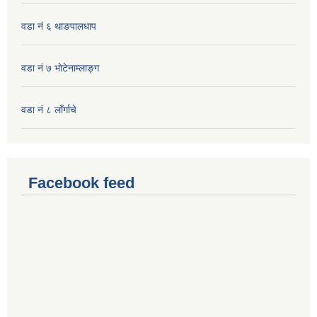
वडा नं ६ थाङपालधाप
वडा नं ७ भाेटेनाम्लाङ्ग
वडा नं ८ लाँर्गाचे
Facebook feed