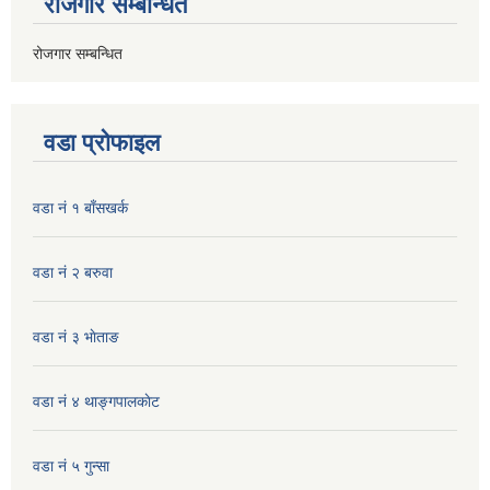
रोजगार सम्बन्धित
रोजगार सम्बन्धित
वडा प्रोफाइल
वडा नं १ बाँसखर्क
वडा नं २ बरुवा
वडा नं ३ भाेताङ
वडा नं ४ थाङ्गपालकाेट
वडा नं ५ गुन्सा