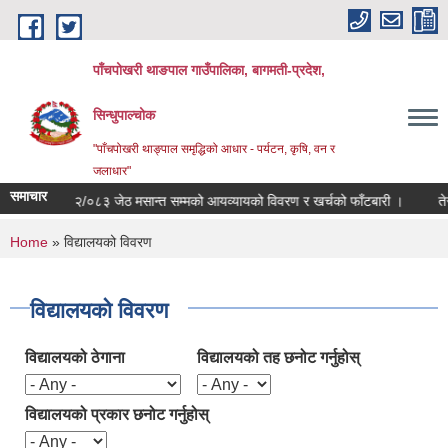
Skip to main content
पाँचपोखरी थाङपाल गाउँपालिका, बागमती-प्रदेश,
सिन्धुपाल्चोक
"पाँचपोखरी थाङ्पाल समृद्धिको आधार - पर्यटन, कृषि, वन र
जलाधार"
समाचार
.व २०८२/०८३ जेठ मसान्त सम्मको आयव्यायको विवरण र खर्चको फाँटबारी ।
तेस्रो 
You are here
Home
» विद्यालयको विवरण
विद्यालयको विवरण
विद्यालयको ठेगाना
विद्यालयको तह छनोट गर्नुहोस्
विद्यालयको प्रकार छनोट गर्नुहोस्