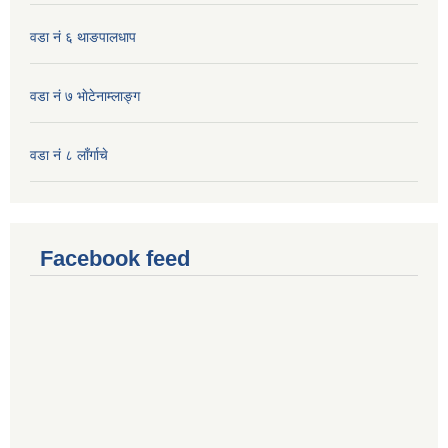
वडा नं ६ थाङपालधाप
वडा नं ७ भाेटेनाम्लाङ्ग
वडा नं ८ लाँर्गाचे
Facebook feed