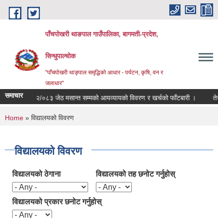
Skip to main content
पाँचपोखरी थाङपाल गाउँपालिका, बागमती-प्रदेश,
सिन्धुपाल्चोक
"पाँचपोखरी थाङ्पाल समृद्धिको आधार - पर्यटन, कृषि, वन र
जलाधार"
समाचार
.व २०८२/०८३ जेठ मसान्त सम्मको आयव्यायको विवरण र खर्चको फाँटबारी ।
तेस्रो 
You are here
Home
» विद्यालयको विवरण
विद्यालयको विवरण
विद्यालयको ठेगाना
विद्यालयको तह छनोट गर्नुहोस्
विद्यालयको प्रकार छनोट गर्नुहोस्