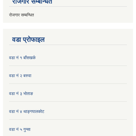
रोजगार सम्बन्धित
रोजगार सम्बन्धित
वडा प्रोफाइल
वडा नं १ बाँसखर्क
वडा नं २ बरुवा
वडा नं ३ भाेताङ
वडा नं ४ थाङ्गपालकाेट
वडा नं ५ गुन्सा